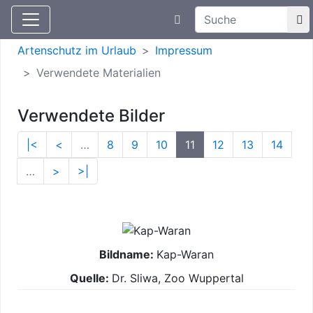
Suchtexteingabe
Aktuelle Meldungen
Artenschutz
Artenschutz im Urlaub
Impressum
Verwendete Materialien
Verwendete Bilder
|<
<
…
8
9
10
11
12
13
14
…
>
>|
Kap-Waran
Dr. Sliwa, Zoo Wuppertal