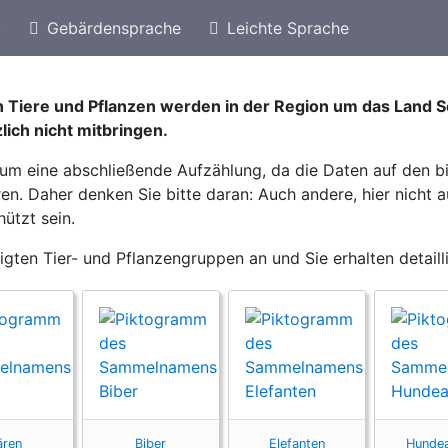
)
Gebärdensprache
Leichte Sprache
eschützte Arten von Schweden
n Tiere und Pflanzen werden in der Region um das Land
lich nicht mitbringen.
t um eine abschließende Aufzählung, da die Daten auf den b
n. Daher denken Sie bitte daran: Auch andere, hier nicht a
ützt sein.
eigten Tier- und Pflanzengruppen an und Sie erhalten detaill
ären
Biber
Elefanten
Hundea