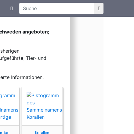
Suchtexteingabe
Aktuelle Meldungen
Art
 Schweden angeboten;
isherigen
ufgeführte, Tier- und
ierte Informationen.
rtige
Korallen