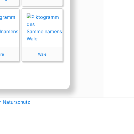
ire
Wale