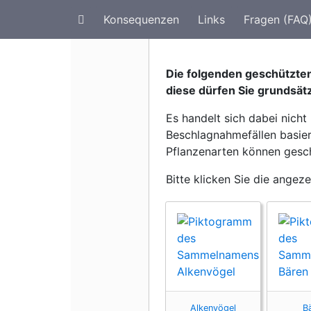
Konsequenzen
Links
Fragen (FAQ
Artenschutz im Urlaub
G
Die folgenden geschützte
diese dürfen Sie grundsätz
Es handelt sich dabei nich
Beschlagnahmefällen basiere
Pflanzenarten können gesch
Bitte klicken Sie die angez
Alkenvögel
B