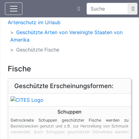
Suchtexteingabe
Aktuelle Meldungen
Artenschutz
Artenschutz im Urlaub
Geschützte Arten von Vereinigte Staaten von
Amerika
Geschützte Fische
Fische
Geschützte Erscheinungsformen:
Schuppen
Getrocknete Schuppen geschützter Fische werden zu
Bastelzwecken genutzt und z.B. zur Herstellung von Schmuck
verwendet. Auch Schuppen geschützter Gürteltiere werden
eingeführt und unterliegen wie Schuppen geschützter Fische