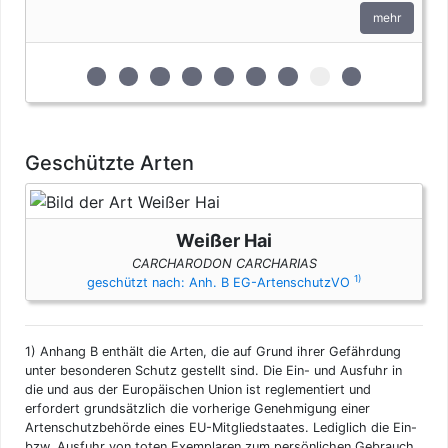
den artenschutzrechtlichen Bestimmungen.
mehr
zur 1. geschützten Erscheinungsform (Felle und
zur 2. geschützten Erscheinungsform (Fleis
zur 3. geschützten Erscheinungsform (
zur 4. geschützten Erscheinungsf
zur 5. geschützten Erscheinun
zur 6. geschützten Ersche
zur 7. geschützten Er
zur 8. geschützte
zur 9. geschü
Geschützte Arten
Weißer Hai
CARCHARODON CARCHARIAS
1)
geschützt nach: Anh. B EG-ArtenschutzVO
1)
Anhang B enthält die Arten, die auf Grund ihrer Gefährdung
unter besonderen Schutz gestellt sind. Die Ein- und Ausfuhr in
die und aus der Europäischen Union ist reglementiert und
erfordert grundsätzlich die vorherige Genehmigung einer
Artenschutzbehörde eines EU-Mitgliedstaates. Lediglich die Ein-
bzw. Ausfuhr von toten Exemplaren zum persönlichen Gebrauch