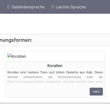
)
Gebärdensprache
Leichte Sprache
eschützte Arten von Trinidad und Tobago
Geschütz
inungsformen:
Korallen
Korallen sind niedere Tiere und bilden Skelette aus Kalk. Diese
werden unbearbeitet, als Schmuckstücke oder als
Dekorationsgegenstände angeboten. Korallen werden aber auch
am Strand aufgesammelt oder beim Tauchen aus dem Meer
geholt. Selbst dann unterliegen sie den artenschutzrechtlichen
mehr
Bestimmungen. Unverzweigte, fingerähnliche Bruchstücke mit
einem Durchmesser von maximal 3 cm unterliegen nicht dem
Artenschutz.