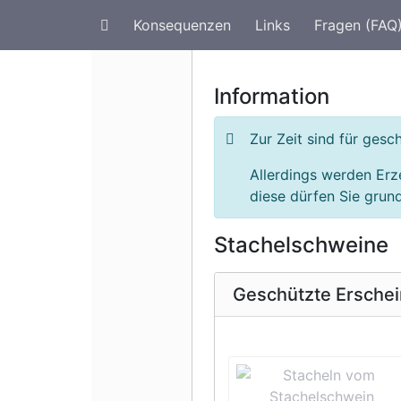
Konsequenzen
Links
Fragen (FAQ
Artenschutz im Urlaub
G
Information
Zur Zeit sind für ge
Allerdings werden Er
diese dürfen Sie grund
Stachelschweine
Geschützte Ersche
Vorherige 