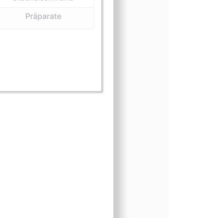
Präparate
form (Felle und Häute)
gsform (Präparate)
nungsform (Stacheln)