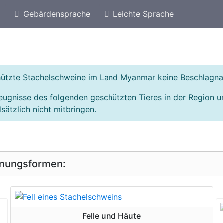
)
Gebärdensprache
Leichte Sprache
eschützte Arten von Singapur
Geschützte Stachel
schützte Stachelschweine im Land Myanmar keine Beschlagn
zeugnisse des folgenden geschützten Tieres in der Region
sätzlich nicht mitbringen.
inungsformen:
geschützte Erscheinungsform
Felle und Häute