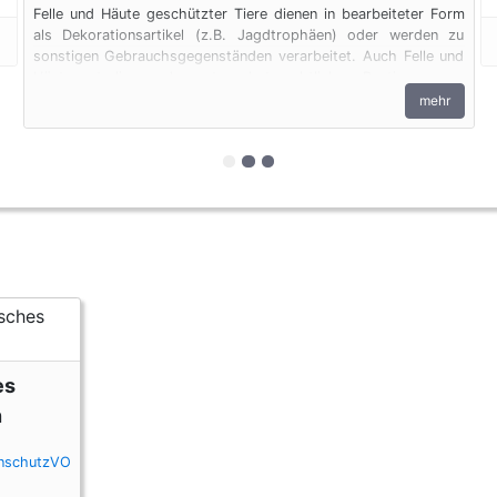
Felle und Häute geschützter Tiere dienen in bearbeiteter Form
als Dekorationsartikel (z.B. Jagdtrophäen) oder werden zu
sonstigen Gebrauchsgegenständen verarbeitet. Auch Felle und
Häute unterliegen den artenschutzrechtlichen Bestimmungen.
Bei privaten Einfuhren zum persönlichen Gebrauch sind bis zu
mehr
vier Erzeugnisse von Krokodilen des Anhangs B pro Person
genehmigungsfrei, wenn diese im persönlichen Gepäck
transportiert werden. Fleisch und Jagdtrophäen sind von dieser
zur 1. geschützten Erscheinungs
zur 2. geschützten Erscheinun
zur 3. geschützten Erschei
Dokumentenfreiheit ausgenommen.
es
n
enschutzVO