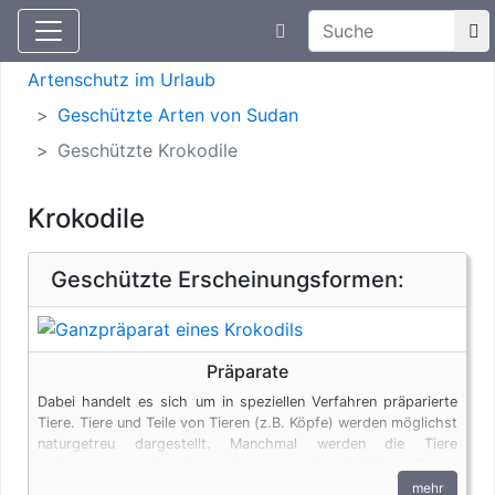
Suchtexteingabe
Aktuelle Meldungen
Artenschutz
Artenschutz im Urlaub
Geschützte Arten von Sudan
Geschützte Krokodile
Krokodile
Geschützte Erscheinungsformen:
Präparate
Dabei handelt es sich um in speziellen Verfahren präparierte
Tiere. Tiere und Teile von Tieren (z.B. Köpfe) werden möglichst
naturgetreu dargestellt. Manchmal werden die Tiere
vollkommen verfremdet und in menschenähnlichen Posen
dargestellt. Auch Tierpräparate unterliegen den
mehr