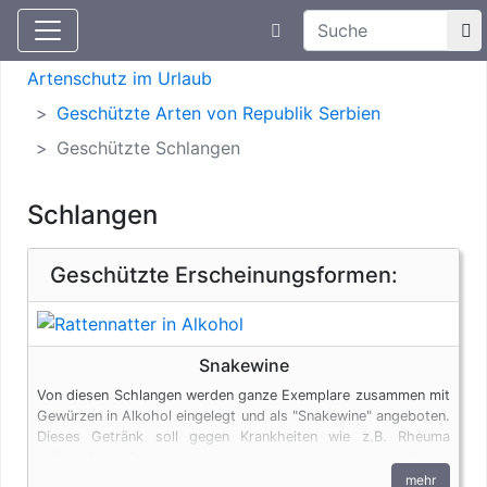
Suchtexteingabe
Aktuelle Meldungen
Artenschutz
Artenschutz im Urlaub
Geschützte Arten von Republik Serbien
Geschützte Schlangen
Schlangen
Geschützte Erscheinungsformen:
Snakewine
Von diesen Schlangen werden ganze Exemplare zusammen mit
Gewürzen in Alkohol eingelegt und als "Snakewine" angeboten.
Dieses Getränk soll gegen Krankheiten wie z.B. Rheuma
helfen. Auch Snakewine unterliegt den artenschutzrechtlichen
Bestimmungen.
mehr