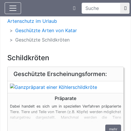
Suchtexteingabe
Aktuelle Meldungen
Artenschutz
Artenschutz im Urlaub
Geschützte Arten von Katar
Geschützte Schildkröten
Schildkröten
Geschützte Erscheinungsformen:
Präparate
Dabei handelt es sich um in speziellen Verfahren präparierte
Tiere. Tiere und Teile von Tieren (z.B. Köpfe) werden möglichst
naturgetreu dargestellt. Manchmal werden die Tiere
vollkommen verfremdet und in menschenähnlichen Posen
dargestellt. Auch Tierpräparate unterliegen den
mehr