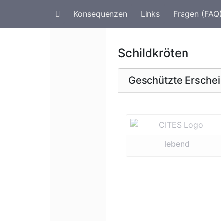
Konsequenzen
Links
Fragen (FAQ
Artenschutz im Urlaub
G
Schildkröten
Geschützte Ersche
Vorherige 
lebend