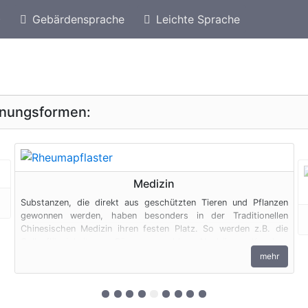
)
Gebärdensprache
Leichte Sprache
eschützte Arten von Katar
Geschützte Schildkröte
inungsformen:
geschützte Erscheinungsform
Medizin
Substanzen, die direkt aus geschützten Tieren und Pflanzen
gewonnen werden, haben besonders in der Traditionellen
Chinesischen Medizin ihren festen Platz. So werden z.B. die
Gallenflüssigkeit von Bären, vermahlene Nashörner, Knochen
von Raubkatzen und Pflanzen zu Medizin verarbeitet. Auch
mehr
diese Produkte unterliegen den artenschutzrechtlichen
Bestimmungen.
zur 1. geschützten Erscheinungsform (E
zur 2. geschützten Erscheinungsform 
zur 3. geschützten Erscheinungsf
zur 4. geschützten Erscheinungs
zur 5. geschützten Erscheinu
zur 6. geschützten Erschei
zur 7. geschützten Ersch
zur 8. geschützten Ers
zur 9. geschützten E