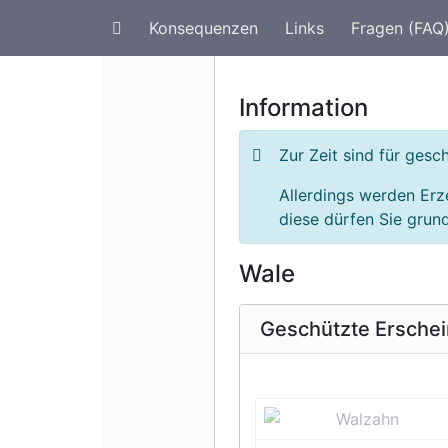
Konsequenzen
Links
Fragen (FAQ
Artenschutz im Urlaub
G
Information
Zur Zeit sind für ges
Allerdings werden Erz
diese dürfen Sie grund
Wale
Geschützte Ersche
Vorherige 