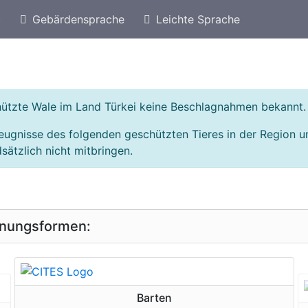
)
Gebärdensprache
Leichte Sprache
eschützte Arten von Polen
Geschützte Wale
chützte Wale im Land Türkei keine Beschlagnahmen bekannt.
eugnisse des folgenden geschützten Tieres in der Region 
sätzlich nicht mitbringen.
inungsformen:
geschützte Erscheinungsform
Barten