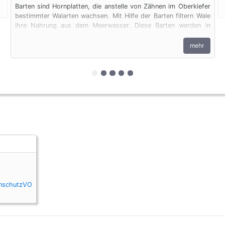
Barten sind Hornplatten, die anstelle von Zähnen im Oberkiefer
bestimmter Walarten wachsen. Mit Hilfe der Barten filtern Wale
ihre Nahrung aus dem Meerwasser. Diese Barten werden in
unverarbeiteter Form als Dekorationsartikel angeboten. Auch
Barten unterliegen den artenschutzrechtlichen Bestimmungen.
mehr
zur 1. geschützten Erscheinungsfo
zur 2. geschützten Erscheinungs
zur 3. geschützten Erscheinu
zur 4. geschützten Erschein
zur 5. geschützten Ersch
enschutzVO