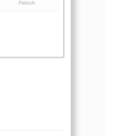
Fleisch
rm (Barten)
form (Fleisch)
ngsform (Knochen und Schädel)
ungsform (Schnitzereien)
einungsform (Zähne)