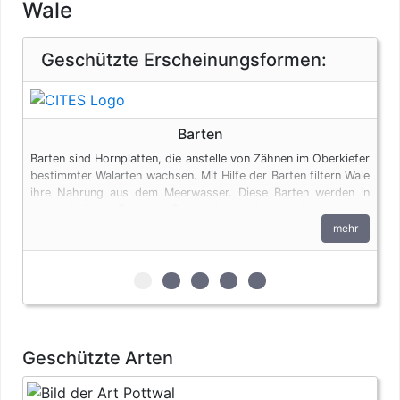
Wale
Geschützte Erscheinungsformen:
Barten
Barten sind Hornplatten, die anstelle von Zähnen im Oberkiefer
bestimmter Walarten wachsen. Mit Hilfe der Barten filtern Wale
ihre Nahrung aus dem Meerwasser. Diese Barten werden in
unverarbeiteter Form als Dekorationsartikel angeboten. Auch
Barten unterliegen den artenschutzrechtlichen Bestimmungen.
mehr
zur 1. geschützten Erscheinungsform (B
zur 2. geschützten Erscheinungsfor
zur 3. geschützten Erscheinu
zur 4. geschützten Ersche
zur 5. geschützten Er
Geschützte Arten