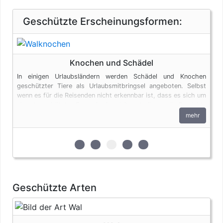
Geschützte Erscheinungsformen:
Knochen und Schädel
In einigen Urlaubsländern werden Schädel und Knochen
geschützter Tiere als Urlaubsmitbringsel angeboten. Selbst
wenn es für die Reisenden nicht erkennbar ist, dass es sich um
ein artgeschütztes Exemplar handelt, unterliegen die Produkte
den artenschutzrechtlichen Bestimmungen. Bei privaten
mehr
Einfuhren zum persönlichen Gebrauch sind bis zu vier
Erzeugnisse von Krokodilen des Anhangs B pro Person
genehmigungsfrei, wenn diese im persönlichen Gepäck
zur 1. geschützten Erscheinungsform (B
zur 2. geschützten Erscheinungsfor
zur 3. geschützten Erscheinu
zur 4. geschützten Ersche
zur 5. geschützten Er
transportiert werden. Fleisch und Jagdtrophäen sind von
dieser Dokumentenfreiheit ausgenommen.
Geschützte Arten