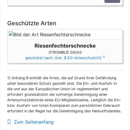
Fällen unterliegen die Gehäuse den artenschutzrechtlichen
Bestimmungen. Bei privaten Einfuhren zum persönlichen
Gebrauch sind bis zu drei Gehäuse der Fechterschnecke pro
Person genehmigungsfrei, wenn diese im persönlichen Gepäck
Geschützte Arten
transportiert werden.
Riesenfechterschnecke
STROMBUS GIGAS
1)
geschützt nach: Anh. B EG-ArtenschutzVO
1)
Anhang B enthält die Arten, die auf Grund ihrer Gefährdung
unter besonderen Schutz gestellt sind. Die Ein- und Ausfuhr in
die und aus der Europäischen Union ist reglementiert und
erfordert grundsätzlich die vorherige Genehmigung einer
Artenschutzbehörde eines EU-Mitgliedstaates. Lediglich die Ein-
bzw. Ausfuhr von toten Exemplaren zum persönlichen Gebrauch
erfordert in der Regel nur die Genehmigung des Herkunftslandes.
Zum Seitenanfang