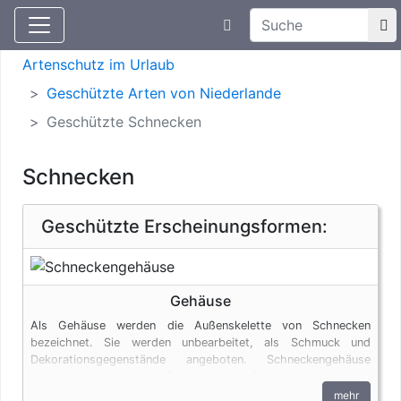
Suchtexteingabe
Aktuelle Meldungen
Artenschutz
Artenschutz im Urlaub
Geschützte Arten von Niederlande
Geschützte Schnecken
Schnecken
Geschützte Erscheinungsformen:
Gehäuse
Als Gehäuse werden die Außenskelette von Schnecken
bezeichnet. Sie werden unbearbeitet, als Schmuck und
Dekorationsgegenstände angeboten. Schneckengehäuse
werden aber auch von Reisenden am Strand aufgesammelt
oder beim Tauchen aus dem Meer geholt. Selbst in diesen
mehr