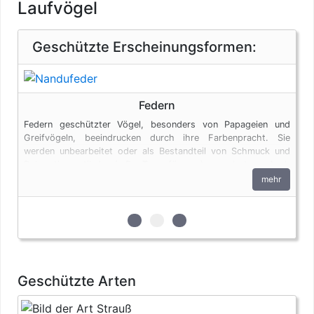
Laufvögel
Geschützte Erscheinungsformen:
Federn
Federn geschützter Vögel, besonders von Papageien und
Greifvögeln, beeindrucken durch ihre Farbenpracht. Sie
werden unbearbeitet oder als Bestandteil von Schmuck und
Dekorationsartikeln (z.B. Traumfängern) angeboten. Auch
Federn unterliegen den artenschutzrechtlichen Bestimmungen.
mehr
zur 1. geschützten Erscheinungsfor
zur 2. geschützten Erscheinun
zur 3. geschützten Ersche
Geschützte Arten