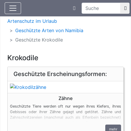
Suchtexteingabe
Aktuelle Meldungen
Artenschutz
Artenschutz im Urlaub
Geschützte Arten von Namibia
Geschützte Krokodile
Krokodile
Geschützte Erscheinungsformen:
Zähne
Geschützte Tiere werden oft nur wegen ihres Kiefers, ihres
Gebisses oder ihrer Zähne gejagt und getötet. Zähne und
Zahnschnitzereien (manchmal auch als Elfenbein bezeichnet)
unterliegen den artenschutzrechtlichen Bestimmungen. Bei
privaten Einfuhren zum persönlichen Gebrauch sind bis zu vier
mehr