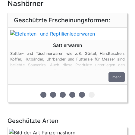
Nashörner
Geschützte Erscheinungsformen:
Sattlerwaren
Sattler- und Täschnerwaren wie z.B. Gürtel, Handtaschen,
Koffer, Hutbänder, Uhrbänder und Futterale für Messer sind
beliebte Souvenirs. Auch diese Produkte unterliegen den
artenschutzrechtlichen Bestimmungen. Bei privaten Einfuhren
zum persönlichen Gebrauch sind bis zu vier Erzeugnisse von
mehr
Krokodilen des Anhangs B pro Person genehmigungsfrei,
wenn diese im persönlichen Gepäck transportiert werden.
Fleisch und Jagdtrophäen sind von dieser Dokumentenfreiheit
zur 1. geschützten Erscheinungsform (Fel
zur 2. geschützten Erscheinungsform
zur 3. geschützten Erscheinung
zur 4. geschützten Erschein
zur 5. geschützten Ersc
zur 6. geschützten 
ausgenommen.
Geschützte Arten