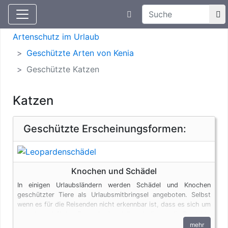
Suchtexteingabe
Aktuelle Meldungen
Artenschutz
Artenschutz im Urlaub
Geschützte Arten von Kenia
Geschützte Katzen
Katzen
Geschützte Erscheinungsformen:
Knochen und Schädel
In einigen Urlaubsländern werden Schädel und Knochen
geschützter Tiere als Urlaubsmitbringsel angeboten. Selbst
wenn es für die Reisenden nicht erkennbar ist, dass es sich um
ein artgeschütztes Exemplar handelt, unterliegen die Produkte
den artenschutzrechtlichen Bestimmungen. Bei privaten
mehr