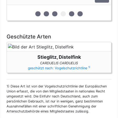
Einfuhren zum persönlichen Gebrauch sind bis zu vier
Erzeugnisse von Krokodilen des Anhangs B pro Person
genehmigungsfrei, wenn diese im persönlichen Gepäck
zur 1. geschützten Erscheinungsform (Eie
zur 2. geschützten Erscheinungsform
zur 3. geschützten Erscheinungsf
zur 4. geschützten Erschein
zur 5. geschützten Ersc
zur 6. geschützten 
transportiert werden. Fleisch und Jagdtrophäen sind von
dieser Dokumentenfreiheit ausgenommen.
Geschützte Arten
Stieglitz, Distelfink
CARDUELIS CARDUELIS
1)
geschützt nach: Vogelschutzrichtline
1)
Diese Art ist von der Vogelschutzrichtlinie der Europäischen
Union erfasst, die von den Mitgliedstaaten in nationales Recht
umgesetzt wird. Die Einfuhr nach Deutschland, auch zum
persönlichen Gebrauch, ist nur in wenigen, ganz bestimmten
Ausnahmefällen mit einer schriftlichen Genehmigung der
Artenschutzbehörde eines Mitgliedstaates zulässig.