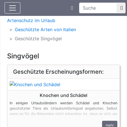
Suchtexteingabe
Aktuelle Meldungen
Artenschutz
Artenschutz im Urlaub
Geschützte Arten von Italien
Geschützte Singvögel
Singvögel
Geschützte Erscheinungsformen:
Knochen und Schädel
In einigen Urlaubsländern werden Schädel und Knochen
geschützter Tiere als Urlaubsmitbringsel angeboten. Selbst
wenn es für die Reisenden nicht erkennbar ist, dass es sich um
ein artgeschütztes Exemplar handelt, unterliegen die Produkte
den artenschutzrechtlichen Bestimmungen. Bei privaten
mehr