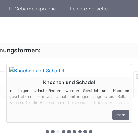
)
Gebärdensprache
Leichte Sprache
eschützte Arten von Ungarn
Geschützte Schildkrö
inungsformen:
geschützte Erscheinungsform
Knochen und Schädel
In einigen Urlaubsländern werden Schädel und Knochen
geschützter Tiere als Urlaubsmitbringsel angeboten. Selbst
wenn es für die Reisenden nicht erkennbar ist, dass es sich um
ein artgeschütztes Exemplar handelt, unterliegen die Produkte
den artenschutzrechtlichen Bestimmungen. Bei privaten
mehr
Einfuhren zum persönlichen Gebrauch sind bis zu vier
Erzeugnisse von Krokodilen des Anhangs B pro Person
genehmigungsfrei, wenn diese im persönlichen Gepäck
zur 1. geschützten Erscheinungsform (E
zur 2. geschützten Erscheinungsform 
zur 3. geschützten Erscheinungsf
zur 4. geschützten Erscheinungs
zur 5. geschützten Erscheinu
zur 6. geschützten Erschei
zur 7. geschützten Ersch
zur 8. geschützten Ers
zur 9. geschützten E
transportiert werden. Fleisch und Jagdtrophäen sind von dieser