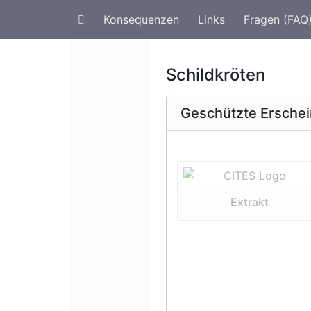
Konsequenzen
Links
Fragen (FAQ
Artenschutz im Urlaub
G
Schildkröten
Geschützte Ersche
Vorherige 
Extrakt