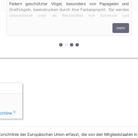
Federn geschützter Vögel, besonders von Papageien und
Greifvögeln, beeindrucken durch ihre Farbenpracht. Sie werden
unbearbeitet oder als Bestandteil von Schmuck und
Dekorationsartikeln (z.B. Traumfängern) angeboten. Auch
Federn unterliegen den artenschutzrechtlichen Bestimmungen.
mehr
zur 1. geschützten Erscheinungsfo
zur 2. geschützten Erscheinung
zur 3. geschützten Erschein
zur 4. geschützten Ersche
1)
chtline
zrichtlinie der Europäischen Union erfasst, die von den Mitgliedstaaten i