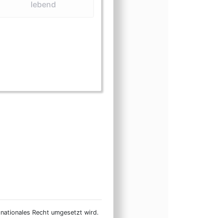
lebend
rm (Eier)
sform (Federn)
ungsform (lebend)
inungsform (Präparate)
n nationales Recht umgesetzt wird.