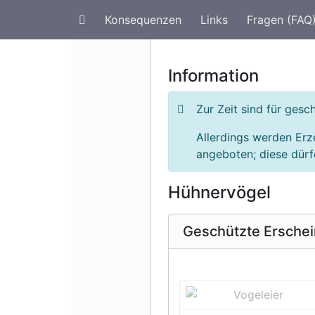
Konsequenzen
Links
Fragen (FAQ
Artenschutz im Urlaub
G
Information
Zur Zeit sind für ges
Allerdings werden Erz
angeboten; diese dürfe
Hühnervögel
Geschützte Ersche
Vorherige 