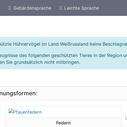
)
Gebärdensprache
Leichte Sprache
eschützte Arten von Kroatien
Geschützte Hühnerv
chützte Hühnervögel im Land Weißrussland keine Beschlagn
eugnisse des folgenden geschützten Tieres in der Region 
n Sie grundsätzlich nicht mitbringen.
inungsformen:
geschützte Erscheinungsform
Federn