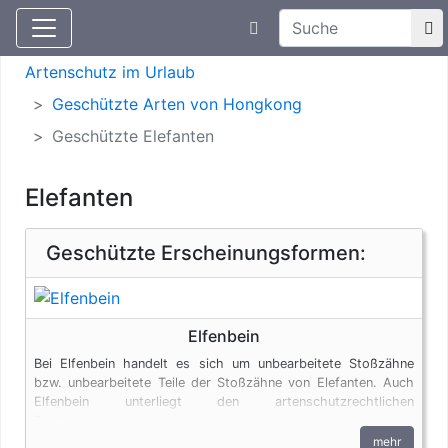
Suchtexteingabe
Aktuelle Meldungen
Artenschutz
Artenschutz im Urlaub
Geschützte Arten von Hongkong
Geschützte Elefanten
Elefanten
Geschützte Erscheinungsformen:
Elfenbein
Bei Elfenbein handelt es sich um unbearbeitete Stoßzähne
bzw. unbearbeitete Teile der Stoßzähne von Elefanten. Auch
Elfenbein unterliegt den artenschutzrechtlichen
Bestimmungen.
mehr