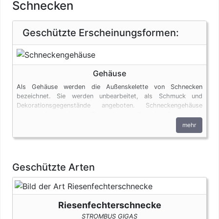
Schnecken
Geschützte Erscheinungsformen:
Gehäuse
Als Gehäuse werden die Außenskelette von Schnecken
bezeichnet. Sie werden unbearbeitet, als Schmuck und
Dekorationsgegenstände angeboten. Schneckengehäuse
werden aber auch von Reisenden am Strand aufgesammelt
oder beim Tauchen aus dem Meer geholt. Selbst in diesen
mehr
Fällen unterliegen die Gehäuse den artenschutzrechtlichen
Bestimmungen. Bei privaten Einfuhren zum persönlichen
Gebrauch sind bis zu drei Gehäuse der Fechterschnecke pro
Person genehmigungsfrei, wenn diese im persönlichen Gepäck
Geschützte Arten
transportiert werden.
Riesenfechterschnecke
STROMBUS GIGAS