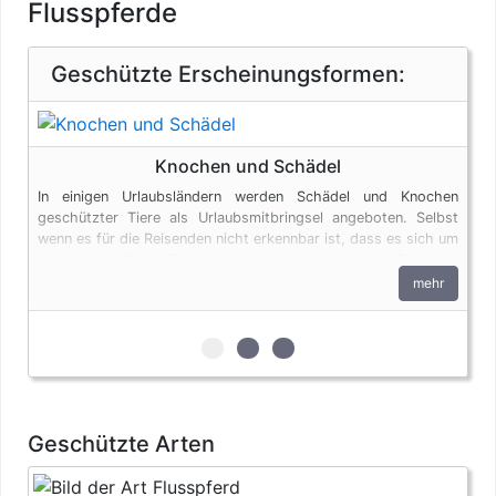
Flusspferde
Geschützte Erscheinungsformen:
Knochen und Schädel
In einigen Urlaubsländern werden Schädel und Knochen
geschützter Tiere als Urlaubsmitbringsel angeboten. Selbst
wenn es für die Reisenden nicht erkennbar ist, dass es sich um
ein artgeschütztes Exemplar handelt, unterliegen die Produkte
den artenschutzrechtlichen Bestimmungen. Bei privaten
mehr
Einfuhren zum persönlichen Gebrauch sind bis zu vier
Erzeugnisse von Krokodilen des Anhangs B pro Person
genehmigungsfrei, wenn diese im persönlichen Gepäck
zur 1. geschützten Erscheinungsfo
zur 2. geschützten Erscheinu
zur 3. geschützten Ersche
transportiert werden. Fleisch und Jagdtrophäen sind von
dieser Dokumentenfreiheit ausgenommen.
Geschützte Arten