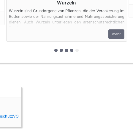
Wurzeln
Wurzeln sind Grundorgane von Pflanzen, die der Verankerung im
Boden sowie der Nahrungsaufnahme und Nahrungsspeicherung
dienen. Auch Wurzeln unterliegen den artenschutzrechtlichen
Bestimmungen.
mehr
zur 1. geschützten Erscheinungsfor
zur 2. geschützten Erscheinung
zur 3. geschützten Erscheinu
zur 4. geschützten Erschei
zur 5. geschützten Ersch
enschutzVO