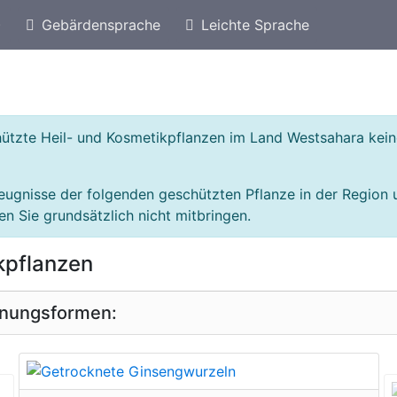
)
Gebärdensprache
Leichte Sprache
eschützte Arten von Ägypten
Geschützte Heil- un
chützte Heil- und Kosmetikpflanzen im Land Westsahara ke
eugnisse der folgenden geschützten Pflanze in der Region
n Sie grundsätzlich nicht mitbringen.
kpflanzen
inungsformen:
geschützte Erscheinungsform