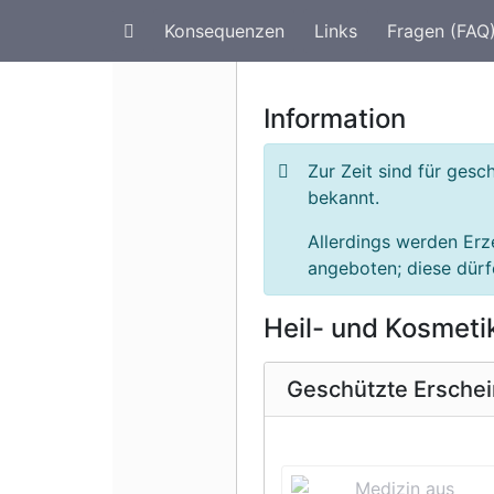
Konsequenzen
Links
Fragen (FAQ
Artenschutz im Urlaub
G
Information
Zur Zeit sind für ges
bekannt.
Allerdings werden Erz
angeboten; diese dürfe
Heil- und Kosmeti
Geschützte Ersche
Vorherige 