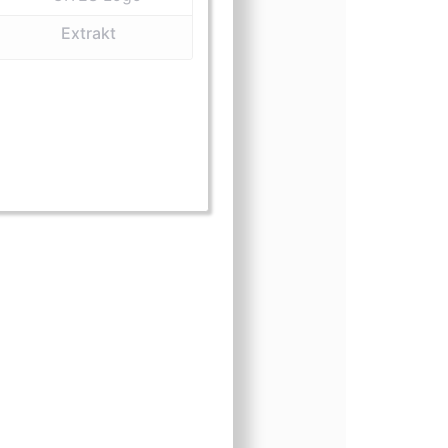
Extrakt
m (Extrakt)
sform (Kosmetika)
ngsform (lebend)
nungsform (Medizin)
einungsform (Wurzeln)