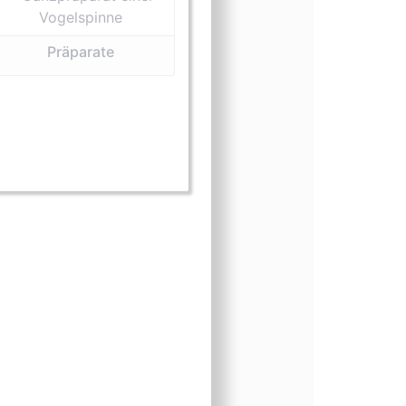
Präparate
sform (lebend)
ungsform (Präparate)