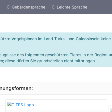
)
Gebärdensprache
Leichte Sprache
eschützte Arten von Dominikanische Republik
Ges
chützte Vogelspinnen im Land Turks- und Caicosinseln kei
eugnisse des folgenden geschützten Tieres in der Region 
; diese dürfen Sie grundsätzlich nicht mitbringen.
inungsformen:
geschützte Erscheinungsform