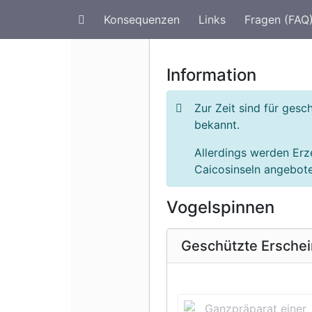
Konsequenzen
Links
Fragen (FAQ
Artenschutz im Urlaub
G
Information
Zur Zeit sind für ges
bekannt.
Allerdings werden Erz
Caicosinseln angeboten
Vogelspinnen
Geschützte Ersche
Vorherige 