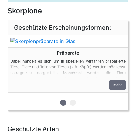
Skorpione
Geschützte Erscheinungsformen:
Präparate
Dabei handelt es sich um in speziellen Verfahren präparierte
Tiere. Tiere und Teile von Tieren (z.B. Köpfe) werden möglichst
naturgetreu dargestellt. Manchmal werden die Tiere
vollkommen verfremdet und in menschenähnlichen Posen
dargestellt. Auch Tierpräparate unterliegen den
mehr
artenschutzrechtlichen Bestimmungen. Bei privaten Einfuhren
zum persönlichen Gebrauch sind bis vier Seepferdchen und
bis zu vier Erzeugnisse von Krokodilen des Anhangs B pro
zur 1. geschützten Erscheinungs
zur 2. geschützten Erschein
Person genehmigungsfrei, wenn diese im persönlichen Gepäck
transportiert werden. Fleisch und Jagdtrophäen sind von
dieser Dokumentenfreiheit ausgenommen.
Geschützte Arten