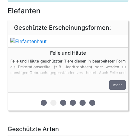
Elefanten
Geschützte Erscheinungsformen:
Felle und Häute
Felle und Häute geschützter Tiere dienen in bearbeiteter Form
als Dekorationsartikel (z.B. Jagdtrophäen) oder werden zu
sonstigen Gebrauchsgegenständen verarbeitet. Auch Felle und
Häute unterliegen den artenschutzrechtlichen Bestimmungen.
Bei privaten Einfuhren zum persönlichen Gebrauch sind bis zu
mehr
vier Erzeugnisse von Krokodilen des Anhangs B pro Person
genehmigungsfrei, wenn diese im persönlichen Gepäck
transportiert werden. Fleisch und Jagdtrophäen sind von
zur 1. geschützten Erscheinungsform (Elf
zur 2. geschützten Erscheinungsform
zur 3. geschützten Erscheinungs
zur 4. geschützten Erschein
zur 5. geschützten Ers
zur 6. geschützten 
dieser Dokumentenfreiheit ausgenommen.
Geschützte Arten