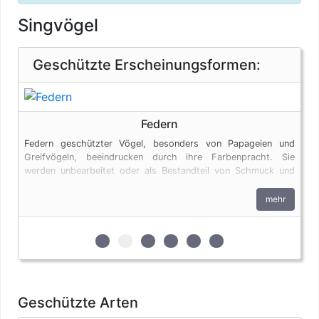
Singvögel
Geschützte Erscheinungsformen:
Federn
Federn geschützter Vögel, besonders von Papageien und
Greifvögeln, beeindrucken durch ihre Farbenpracht. Sie
werden unbearbeitet oder als Bestandteil von Schmuck und
Dekorationsartikeln (z.B. Traumfängern) angeboten. Auch
Federn unterliegen den artenschutzrechtlichen Bestimmungen.
mehr
zur 1. geschützten Erscheinungsform (Eie
zur 2. geschützten Erscheinungsform
zur 3. geschützten Erscheinungsf
zur 4. geschützten Erschein
zur 5. geschützten Ersc
zur 6. geschützten 
Geschützte Arten