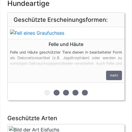
Hundeartige
Geschützte Erscheinungsformen:
Felle und Häute
Felle und Häute geschützter Tiere dienen in bearbeiteter Form
als Dekorationsartikel (z.B. Jagdtrophäen) oder werden zu
sonstigen Gebrauchsgegenständen verarbeitet. Auch Felle und
Häute unterliegen den artenschutzrechtlichen Bestimmungen.
Bei privaten Einfuhren zum persönlichen Gebrauch sind bis zu
mehr
vier Erzeugnisse von Krokodilen des Anhangs B pro Person
genehmigungsfrei, wenn diese im persönlichen Gepäck
transportiert werden. Fleisch und Jagdtrophäen sind von
zur 1. geschützten Erscheinungsform (F
zur 2. geschützten Erscheinungsf
zur 3. geschützten Erscheinun
zur 4. geschützten Ersche
zur 5. geschützten Er
dieser Dokumentenfreiheit ausgenommen.
Geschützte Arten