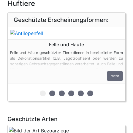
Huftiere
Geschützte Erscheinungsformen:
Felle und Häute
Felle und Häute geschützter Tiere dienen in bearbeiteter Form
als Dekorationsartikel (z.B. Jagdtrophäen) oder werden zu
sonstigen Gebrauchsgegenständen verarbeitet. Auch Felle und
Häute unterliegen den artenschutzrechtlichen Bestimmungen.
Bei privaten Einfuhren zum persönlichen Gebrauch sind bis zu
mehr
vier Erzeugnisse von Krokodilen des Anhangs B pro Person
genehmigungsfrei, wenn diese im persönlichen Gepäck
transportiert werden. Fleisch und Jagdtrophäen sind von
zur 1. geschützten Erscheinungsform (Fel
zur 2. geschützten Erscheinungsform
zur 3. geschützten Erscheinung
zur 4. geschützten Erschein
zur 5. geschützten Ersc
zur 6. geschützten 
dieser Dokumentenfreiheit ausgenommen.
Geschützte Arten