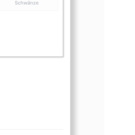
Schwänze
sform (Knochen und Schädel)
ngsform (Schwänze)
nungsform (Zähne)