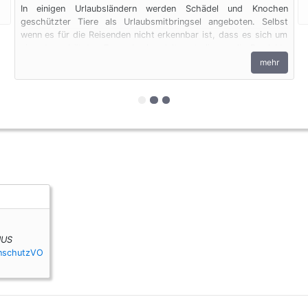
In einigen Urlaubsländern werden Schädel und Knochen
geschützter Tiere als Urlaubsmitbringsel angeboten. Selbst
wenn es für die Reisenden nicht erkennbar ist, dass es sich um
ein artgeschütztes Exemplar handelt, unterliegen die Produkte
den artenschutzrechtlichen Bestimmungen. Bei privaten
mehr
Einfuhren zum persönlichen Gebrauch sind bis zu vier
Erzeugnisse von Krokodilen des Anhangs B pro Person
genehmigungsfrei, wenn diese im persönlichen Gepäck
zur 1. geschützten Erscheinung
zur 2. geschützten Erscheinu
zur 3. geschützten Erschei
transportiert werden. Fleisch und Jagdtrophäen sind von dieser
Dokumentenfreiheit ausgenommen.
IUS
enschutzVO