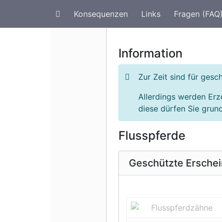
Konsequenzen
Links
Fragen (FAQ
Artenschutz im Urlaub
G
Information
Zur Zeit sind für ges
Allerdings werden Er
diese dürfen Sie grund
Flusspferde
Geschützte Ersche
Vorherige 