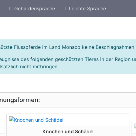
)
Gebärdensprache
Leichte Sprache
eschützte Arten von Schweiz
Geschützte Flusspfe
chützte Flusspferde im Land Monaco keine Beschlagnahmen
zeugnisse des folgenden geschützten Tieres in der Region
sätzlich nicht mitbringen.
inungsformen:
geschützte Erscheinungsform
Knochen und Schädel