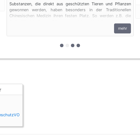
Substanzen, die direkt aus geschützten Tieren und Pflanzen
gewonnen werden, haben besonders in der Traditionellen
Chinesischen Medizin ihren festen Platz. So werden z.B. die
Gallenflüssigkeit von Bären, vermahlene Nashörner, Knochen
von Raubkatzen und Pflanzen zu Medizin verarbeitet. Auch
mehr
diese Produkte unterliegen den artenschutzrechtlichen
Bestimmungen.
zur 1. geschützten Erscheinungsfo
zur 2. geschützten Erscheinung
zur 3. geschützten Erschein
zur 4. geschützten Ersche
enschutzVO