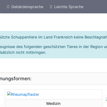
)
Gebärdensprache
Leichte Sprache
eschützte Arten von Schweiz
Geschützte Schuppen
chützte Schuppentiere im Land Frankreich keine Beschlagn
eugnisse des folgenden geschützten Tieres in der Region 
sätzlich nicht mitbringen.
inungsformen:
geschützte Erscheinungsform
Medizin