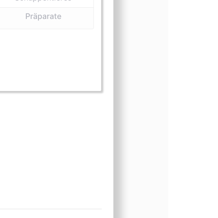
Präparate
rm (Extrakt)
sform (Medizin)
ungsform (Präparate)
inungsform (Sattlerwaren)