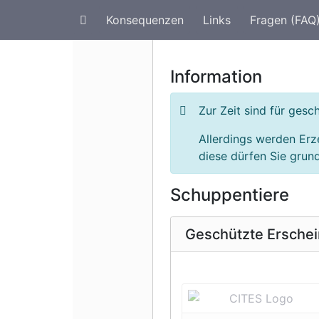
Konsequenzen
Links
Fragen (FAQ
Artenschutz im Urlaub
G
Information
Zur Zeit sind für ges
Allerdings werden Erz
diese dürfen Sie grund
Schuppentiere
Geschützte Ersche
Vorherige 