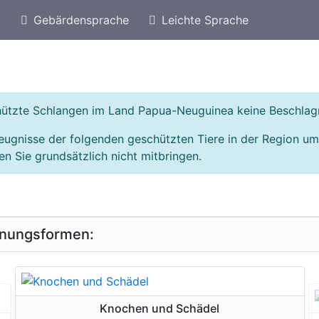
)
Gebärdensprache
Leichte Sprache
eschützte Arten von Australien
Geschützte Schlan
schützte Schlangen im Land Papua-Neuguinea keine Beschla
zeugnisse der folgenden geschützten Tiere in der Region 
n Sie grundsätzlich nicht mitbringen.
inungsformen:
geschützte Erscheinungsform
Knochen und Schädel