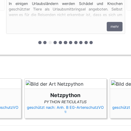
In einigen Urlaubsländern werden Schädel und Knochen
geschützter Tiere als Urlaubsmitbringsel angeboten. Selbst
wenn es für die Reisenden nicht erkennbar ist, dass es sich um
ein artgeschütztes Exemplar handelt, unterliegen die Produkte
den artenschutzrechtlichen Bestimmungen. Bei privaten
mehr
Einfuhren zum persönlichen Gebrauch sind bis zu vier
Erzeugnisse von Krokodilen des Anhangs B pro Person
genehmigungsfrei, wenn diese im persönlichen Gepäck
zur 1. geschützten Erscheinungsform (Fel
zur 2. geschützten Erscheinungsform (F
zur 3. geschützten Erscheinungsfor
zur 4. geschützten Erscheinungsfo
zur 5. geschützten Erscheinung
zur 6. geschützten Erscheinun
zur 7. geschützten Erschein
zur 8. geschützten Ersch
zur 9. geschützten Ers
zur 10. geschützten 
zur 11. geschützt
transportiert werden. Fleisch und Jagdtrophäen sind von dieser
Dokumentenfreiheit ausgenommen.
Netzpython
PYTHON RETICULATUS
enschutzVO
geschützt nach: Anh. B EG-ArtenschutzVO
geschützt
1)