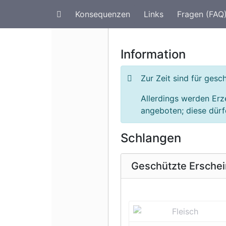
Konsequenzen
Links
Fragen (FAQ
Artenschutz im Urlaub
G
Information
Zur Zeit sind für ge
Allerdings werden Er
angeboten; diese dürfe
Schlangen
Geschützte Ersche
Vorherige 