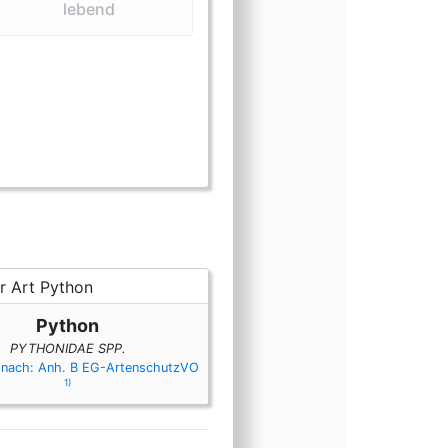
lebend
le und Häute)
leisch)
m (Knochen und Schädel)
rm (lebend)
sform (Lederbekleidung)
gsform (Medizin)
ungsform (Öle)
einungsform (Präparate)
cheinungsform (Probe)
Erscheinungsform (Sattlerwaren)
en Erscheinungsform (Snakewine)
Python
PYTHONIDAE SPP.
 nach: Anh. B EG-ArtenschutzVO
1)