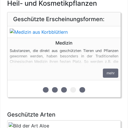
Heil- und Kosmetikpflanzen
Geschützte Erscheinungsformen:
Medizin
Substanzen, die direkt aus geschützten Tieren und Pflanzen
gewonnen werden, haben besonders in der Traditionellen
Chinesischen Medizin ihren festen Platz. So werden z.B. die
Gallenflüssigkeit von Bären, vermahlene Nashörner, Knochen
von Raubkatzen und Pflanzen zu Medizin verarbeitet. Auch
mehr
diese Produkte unterliegen den artenschutzrechtlichen
Bestimmungen.
zur 1. geschützten Erscheinungsform (E
zur 2. geschützten Erscheinungsfo
zur 3. geschützten Erscheinun
zur 4. geschützten Ersche
zur 5. geschützten Er
Geschützte Arten