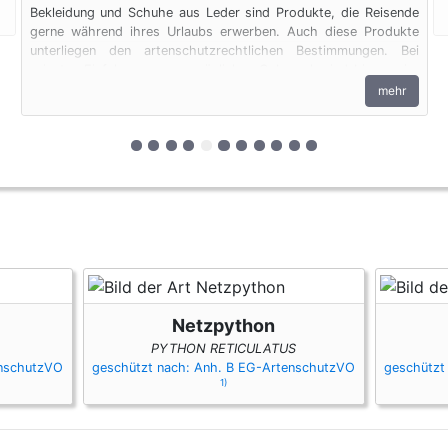
Bekleidung und Schuhe aus Leder sind Produkte, die Reisende
gerne während ihres Urlaubs erwerben. Auch diese Produkte
unterliegen den artenschutzrechtlichen Bestimmungen. Bei
privaten Einfuhren zum persönlichen Gebrauch sind bis zu vier
Erzeugnisse von Krokodilen des Anhangs B pro Person
mehr
genehmigungsfrei, wenn diese im persönlichen Gepäck
transportiert werden. Fleisch und Jagdtrophäen sind von dieser
Dokumentenfreiheit ausgenommen.
zur 1. geschützten Erscheinungsform (Fel
zur 2. geschützten Erscheinungsform (F
zur 3. geschützten Erscheinungsfor
zur 4. geschützten Erscheinungsfo
zur 5. geschützten Erscheinung
zur 6. geschützten Erscheinun
zur 7. geschützten Erschein
zur 8. geschützten Ersch
zur 9. geschützten Ers
zur 10. geschützten 
zur 11. geschützt
Netzpython
PYTHON RETICULATUS
enschutzVO
geschützt nach: Anh. B EG-ArtenschutzVO
geschützt
1)