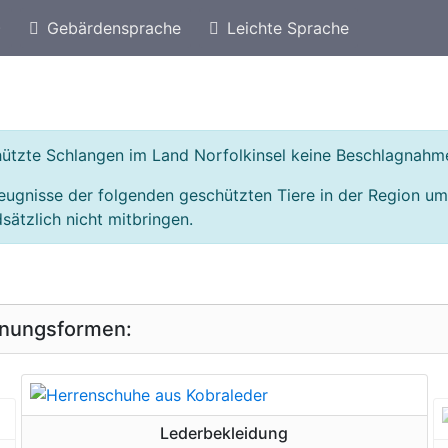
)
Gebärdensprache
Leichte Sprache
eschützte Arten von Australien
Geschützte Schlan
chützte Schlangen im Land Norfolkinsel keine Beschlagnahm
eugnisse der folgenden geschützten Tiere in der Region um
sätzlich nicht mitbringen.
inungsformen:
geschützte Erscheinungsform
Lederbekleidung