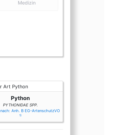
Medizin
le und Häute)
leisch)
m (Knochen und Schädel)
rm (lebend)
sform (Lederbekleidung)
gsform (Medizin)
ungsform (Öle)
einungsform (Präparate)
cheinungsform (Probe)
Erscheinungsform (Sattlerwaren)
en Erscheinungsform (Snakewine)
Python
PYTHONIDAE SPP.
 nach: Anh. B EG-ArtenschutzVO
1)