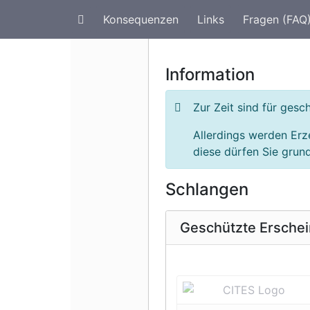
Konsequenzen
Links
Fragen (FAQ
Artenschutz im Urlaub
G
Information
Zur Zeit sind für ges
Allerdings werden Erz
diese dürfen Sie grund
Schlangen
Geschützte Ersche
Vorherige 