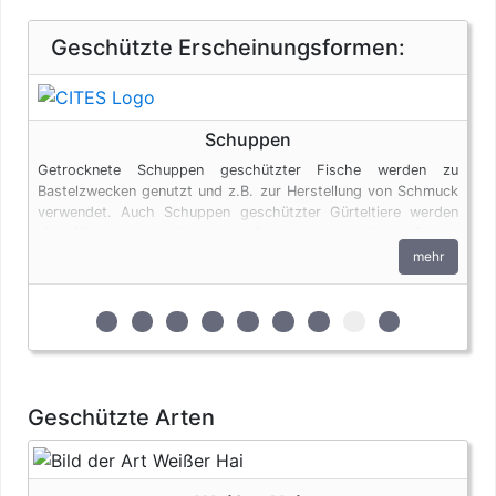
Geschützte Erscheinungsformen:
Schuppen
Getrocknete Schuppen geschützter Fische werden zu
Bastelzwecken genutzt und z.B. zur Herstellung von Schmuck
verwendet. Auch Schuppen geschützter Gürteltiere werden
eingeführt und unterliegen wie Schuppen geschützter Fische
den artenschutzrechtlichen Bestimmungen.
mehr
zur 1. geschützten Erscheinungsform (Felle und
zur 2. geschützten Erscheinungsform (Fleis
zur 3. geschützten Erscheinungsform (
zur 4. geschützten Erscheinungsf
zur 5. geschützten Erscheinun
zur 6. geschützten Ersche
zur 7. geschützten Er
zur 8. geschützte
zur 9. geschü
Geschützte Arten