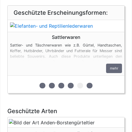
Geschützte Erscheinungsformen:
Sattlerwaren
Sattler- und Täschnerwaren wie z.B. Gürtel, Handtaschen,
Koffer, Hutbänder, Uhrbänder und Futterale für Messer sind
beliebte Souvenirs. Auch diese Produkte unterliegen den
artenschutzrechtlichen Bestimmungen. Bei privaten Einfuhren
zum persönlichen Gebrauch sind bis zu vier Erzeugnisse von
mehr
Krokodilen des Anhangs B pro Person genehmigungsfrei,
wenn diese im persönlichen Gepäck transportiert werden.
Fleisch und Jagdtrophäen sind von dieser Dokumentenfreiheit
zur 1. geschützten Erscheinungsform (Fle
zur 2. geschützten Erscheinungsfor
zur 3. geschützten Erscheinungs
zur 4. geschützten Erschein
zur 5. geschützten Ersc
zur 6. geschützten 
ausgenommen.
Geschützte Arten