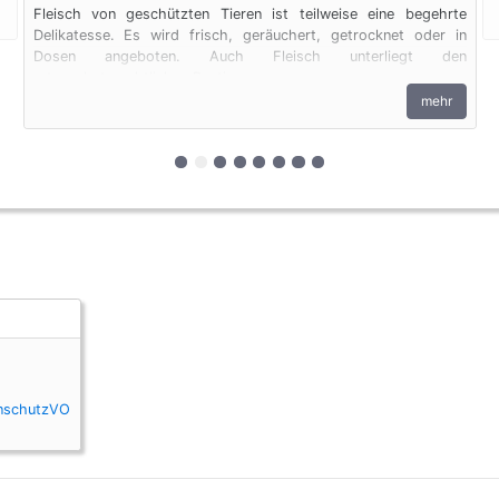
Fleisch von geschützten Tieren ist teilweise eine begehrte
Delikatesse. Es wird frisch, geräuchert, getrocknet oder in
Dosen angeboten. Auch Fleisch unterliegt den
artenschutzrechtlichen Bestimmungen.
mehr
zur 1. geschützten Erscheinungsform (
zur 2. geschützten Erscheinungsform
zur 3. geschützten Erscheinungsf
zur 4. geschützten Erscheinun
zur 5. geschützten Erschein
zur 6. geschützten Ersche
zur 7. geschützten Ersc
zur 8. geschützten Er
enschutzVO