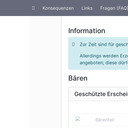
Konsequenzen
Links
Fragen (FAQ
Artenschutz im Urlaub
G
Information
Zur Zeit sind für ges
Allerdings werden Erz
angeboten; diese dürfe
Bären
Geschützte Ersche
Vorherige 