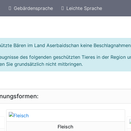
)
Gebärdensprache
Leichte Sprache
eschützte Arten von Armenien
Geschützte Bären
chützte Bären im Land Aserbaidschan keine Beschlagnahmen
eugnisse des folgenden geschützten Tieres in der Region 
n Sie grundsätzlich nicht mitbringen.
inungsformen:
geschützte Erscheinungsform
Fleisch