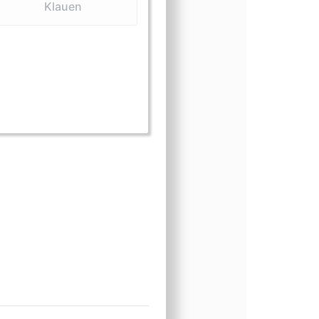
Klauen
Felle und Häute)
 (Fleisch)
orm (Klauen)
gsform (Knochen und Schädel)
ungsform (Medizin)
inungsform (Öle)
heinungsform (Präparate)
scheinungsform (Zähne)