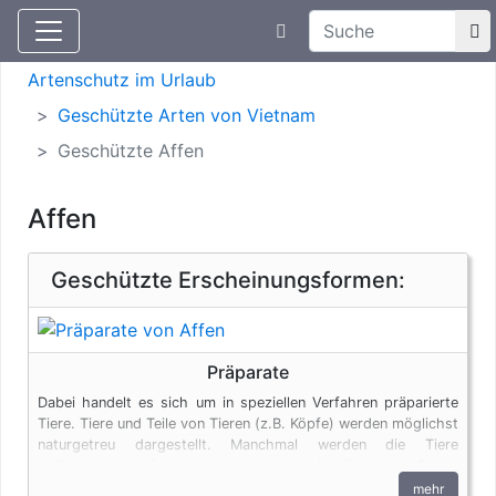
Suchtexteingabe
Aktuelle Meldungen
Artenschutz
Artenschutz im Urlaub
Geschützte Arten von Vietnam
Geschützte Affen
Affen
Geschützte Erscheinungsformen:
Präparate
Dabei handelt es sich um in speziellen Verfahren präparierte
Tiere. Tiere und Teile von Tieren (z.B. Köpfe) werden möglichst
naturgetreu dargestellt. Manchmal werden die Tiere
vollkommen verfremdet und in menschenähnlichen Posen
dargestellt. Auch Tierpräparate unterliegen den
mehr