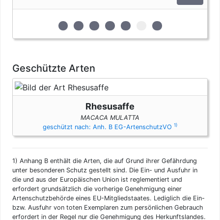
artenschutzrechtlichen Bestimmungen. Bei privaten Einfuhren
zum persönlichen Gebrauch sind bis vier Seepferdchen und
bis zu vier Erzeugnisse von Krokodilen des Anhangs B pro
zur 1. geschützten Erscheinungsform (Felle
zur 2. geschützten Erscheinungsform (F
zur 3. geschützten Erscheinungsf
zur 4. geschützten Erscheinun
zur 5. geschützten Ersche
zur 6. geschützten Er
zur 7. geschützte
Person genehmigungsfrei, wenn diese im persönlichen Gepäck
transportiert werden. Fleisch und Jagdtrophäen sind von
dieser Dokumentenfreiheit ausgenommen.
Geschützte Arten
Rhesusaffe
MACACA MULATTA
1)
geschützt nach: Anh. B EG-ArtenschutzVO
1)
Anhang B enthält die Arten, die auf Grund ihrer Gefährdung
unter besonderen Schutz gestellt sind. Die Ein- und Ausfuhr in
die und aus der Europäischen Union ist reglementiert und
erfordert grundsätzlich die vorherige Genehmigung einer
Artenschutzbehörde eines EU-Mitgliedstaates. Lediglich die Ein-
bzw. Ausfuhr von toten Exemplaren zum persönlichen Gebrauch
erfordert in der Regel nur die Genehmigung des Herkunftslandes.