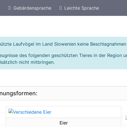
)
Gebärdensprache
Leichte Sprache
eschützte Arten von Türkei
Geschützte Laufvögel
chützte Laufvögel im Land Slowenien keine Beschlagnahmen
eugnisse des folgenden geschützten Tieres in der Region 
sätzlich nicht mitbringen.
inungsformen:
geschützte Erscheinungsform
Eier