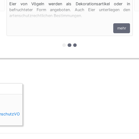
Eier von Vögeln werden als Dekorationsartikel oder in
befruchteter Form angeboten. Auch Eier unterliegen den
artenschutzrechtlichen Bestimmungen.
mehr
zur 1. geschützten Erscheinungsf
zur 2. geschützten Erscheinu
zur 3. geschützten Erschei
enschutzVO