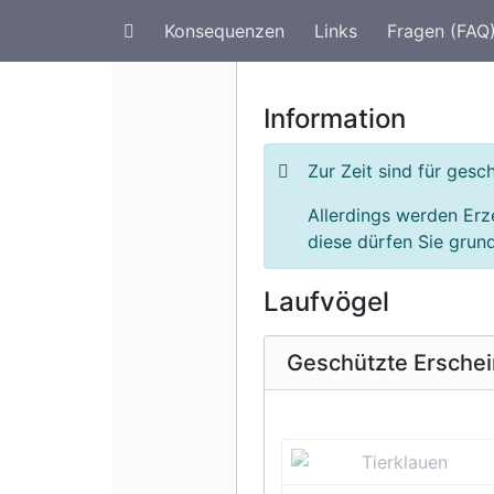
Konsequenzen
Links
Fragen (FAQ
Artenschutz im Urlaub
G
Information
Zur Zeit sind für ges
Allerdings werden Erz
diese dürfen Sie grund
Laufvögel
Geschützte Ersche
Vorherige 