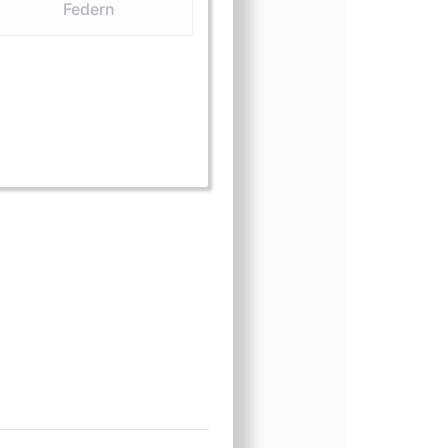
Federn
orm (Eier)
ngsform (Federn)
nungsform (Klauen)