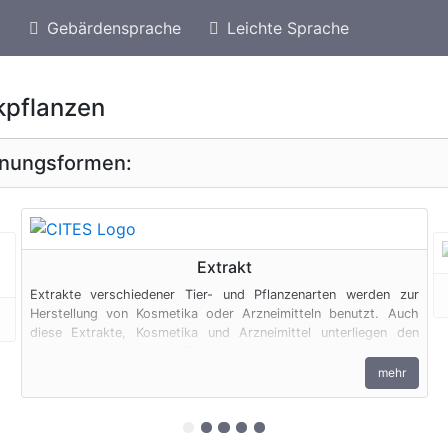
)
Gebärdensprache
Leichte Sprache
eschützte Arten von Türkei
Geschützte Heil- und 
kpflanzen
inungsformen:
geschützte Erscheinungsform
Extrakt
Extrakte verschiedener Tier- und Pflanzenarten werden zur
Herstellung von Kosmetika oder Arzneimitteln benutzt. Auch
diese Extrakte, Kosmetika und Arzneimittel unterliegen den
artenschutzrechtlichen Bestimmungen. Ausgenommen von
diesen Regelungen sind Produkte aus Aloe Vera.
mehr
zur 1. geschützten Erscheinungsfor
zur 2. geschützten Erscheinung
zur 3. geschützten Erscheinu
zur 4. geschützten Erschei
zur 5. geschützten Ersch