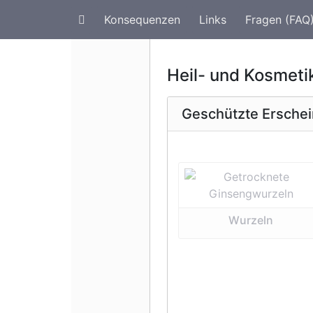
Konsequenzen
Links
Fragen (FAQ
Artenschutz im Urlaub
G
Heil- und Kosmeti
Geschützte Ersche
Vorherige 
Wurzeln