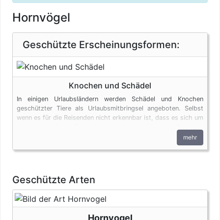
Hornvögel
Geschützte Erscheinungsformen:
Knochen und Schädel
In einigen Urlaubsländern werden Schädel und Knochen
geschützter Tiere als Urlaubsmitbringsel angeboten. Selbst
wenn es für die Reisenden nicht erkennbar ist, dass es sich um
ein artgeschütztes Exemplar handelt, unterliegen die Produkte
den artenschutzrechtlichen Bestimmungen. Bei privaten
mehr
Einfuhren zum persönlichen Gebrauch sind bis zu vier
Erzeugnisse von Krokodilen des Anhangs B pro Person
genehmigungsfrei, wenn diese im persönlichen Gepäck
transportiert werden. Fleisch und Jagdtrophäen sind von
Geschützte Arten
dieser Dokumentenfreiheit ausgenommen.
Hornvogel