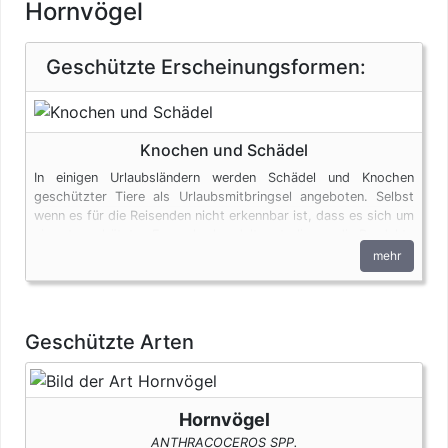
Hornvögel
Geschützte Erscheinungsformen:
Knochen und Schädel
In einigen Urlaubsländern werden Schädel und Knochen
geschützter Tiere als Urlaubsmitbringsel angeboten. Selbst
wenn es für die Reisenden nicht erkennbar ist, dass es sich um
ein artgeschütztes Exemplar handelt, unterliegen die Produkte
den artenschutzrechtlichen Bestimmungen. Bei privaten
mehr
Einfuhren zum persönlichen Gebrauch sind bis zu vier
Erzeugnisse von Krokodilen des Anhangs B pro Person
genehmigungsfrei, wenn diese im persönlichen Gepäck
transportiert werden. Fleisch und Jagdtrophäen sind von
Geschützte Arten
dieser Dokumentenfreiheit ausgenommen.
Hornvögel
ANTHRACOCEROS SPP.