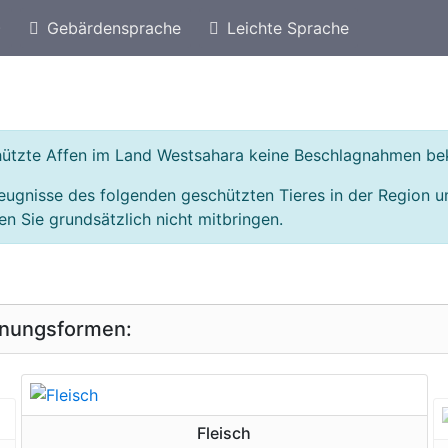
)
Gebärdensprache
Leichte Sprache
eschützte Arten von Ägypten
Geschützte Affen
chützte Affen im Land Westsahara keine Beschlagnahmen be
eugnisse des folgenden geschützten Tieres in der Region 
n Sie grundsätzlich nicht mitbringen.
inungsformen:
geschützte Erscheinungsform
Fleisch