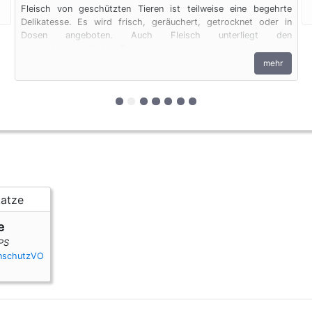
Fleisch von geschützten Tieren ist teilweise eine begehrte
Delikatesse. Es wird frisch, geräuchert, getrocknet oder in
Dosen angeboten. Auch Fleisch unterliegt den
artenschutzrechtlichen Bestimmungen.
mehr
zur 1. geschützten Erscheinungsform 
zur 2. geschützten Erscheinungsfor
zur 3. geschützten Erscheinung
zur 4. geschützten Erscheinun
zur 5. geschützten Erschei
zur 6. geschützten Ersch
zur 7. geschützten Ers
e
PS
enschutzVO