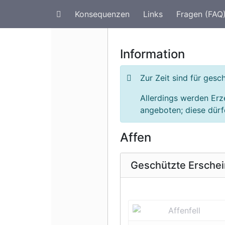
Konsequenzen
Links
Fragen (FAQ
Artenschutz im Urlaub
G
Information
Zur Zeit sind für ges
Allerdings werden Erz
angeboten; diese dürfe
Affen
Geschützte Ersche
Vorherige 