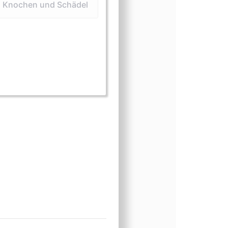
Knochen und Schädel
(Felle und Häute)
m (Fleisch)
sform (Knochen und Schädel)
gsform (lebend)
nungsform (Medizin)
einungsform (Präparate)
cheinungsform (Zähne)