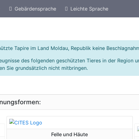
)
Gebärdensprache
Leichte Sprache
eschützte Arten von Tschechische Republik
Geschü
chützte Tapire im Land Moldau, Republik keine Beschlagnah
eugnisse des folgenden geschützten Tieres in der Region 
n Sie grundsätzlich nicht mitbringen.
inungsformen:
geschützte Erscheinungsform
Felle und Häute