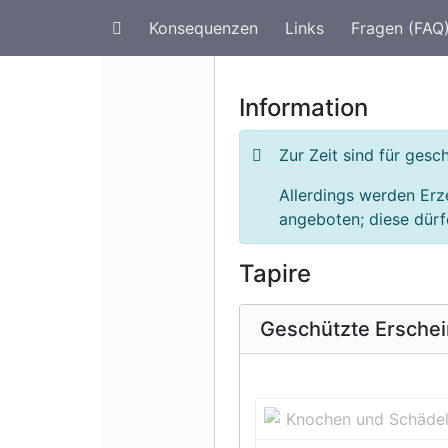
Konsequenzen
Links
Fragen (FAQ
Artenschutz im Urlaub
G
Information
Zur Zeit sind für ges
Allerdings werden Erz
angeboten; diese dürfe
Tapire
Geschützte Ersche
Vorherige 