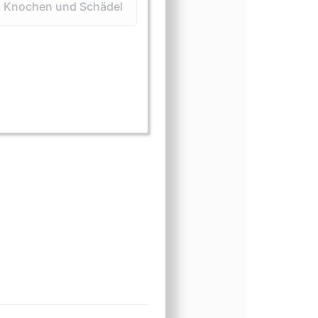
Knochen und Schädel
sform (Felle und Häute)
ungsform (Knochen und Schädel)