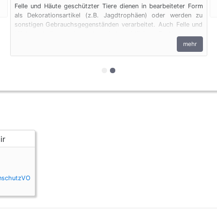
Felle und Häute geschützter Tiere dienen in bearbeiteter Form
als Dekorationsartikel (z.B. Jagdtrophäen) oder werden zu
sonstigen Gebrauchsgegenständen verarbeitet. Auch Felle und
Häute unterliegen den artenschutzrechtlichen Bestimmungen.
Bei privaten Einfuhren zum persönlichen Gebrauch sind bis zu
mehr
vier Erzeugnisse von Krokodilen des Anhangs B pro Person
genehmigungsfrei, wenn diese im persönlichen Gepäck
transportiert werden. Fleisch und Jagdtrophäen sind von dieser
zur 1. geschützten Erscheinung
zur 2. geschützten Erschein
Dokumentenfreiheit ausgenommen.
enschutzVO