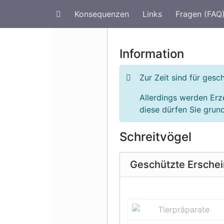
Konsequenzen
Links
Fragen (FAQ
Artenschutz im Urlaub
G
Information
Zur Zeit sind für ges
Allerdings werden Erz
diese dürfen Sie grund
Schreitvögel
Geschützte Ersche
Vorherige 