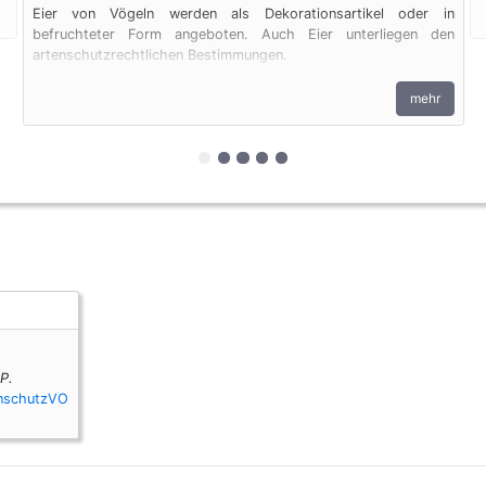
Eier von Vögeln werden als Dekorationsartikel oder in
befruchteter Form angeboten. Auch Eier unterliegen den
artenschutzrechtlichen Bestimmungen.
mehr
zur 1. geschützten Erscheinungsfor
zur 2. geschützten Erscheinungs
zur 3. geschützten Erscheinu
zur 4. geschützten Erschei
zur 5. geschützten Ersch
P.
enschutzVO