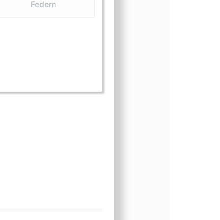
Federn
m (Eier)
form (Federn)
ngsform (Knochen und Schädel)
nungsform (lebend)
einungsform (Präparate)