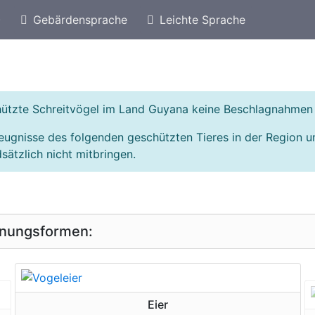
)
Gebärdensprache
Leichte Sprache
eschützte Arten von Bolivien
Geschützte Schreitvö
chützte Schreitvögel im Land Guyana keine Beschlagnahmen
eugnisse des folgenden geschützten Tieres in der Region
sätzlich nicht mitbringen.
inungsformen:
geschützte Erscheinungsform
Eier