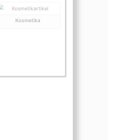
Kosmetika
m (Extrakt)
sform (Kosmetika)
ngsform (lebend)
nungsform (Medizin)
einungsform (Wurzeln)