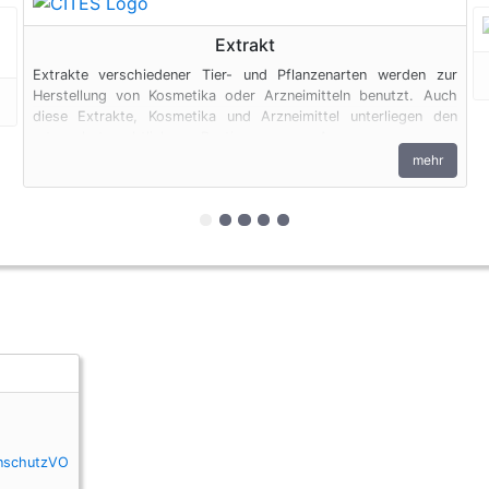
Extrakt
Extrakte verschiedener Tier- und Pflanzenarten werden zur
Herstellung von Kosmetika oder Arzneimitteln benutzt. Auch
diese Extrakte, Kosmetika und Arzneimittel unterliegen den
artenschutzrechtlichen Bestimmungen. Ausgenommen von
diesen Regelungen sind Produkte aus Aloe Vera.
mehr
zur 1. geschützten Erscheinungsfor
zur 2. geschützten Erscheinung
zur 3. geschützten Erscheinu
zur 4. geschützten Erschei
zur 5. geschützten Ersch
enschutzVO