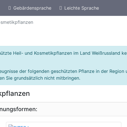
)
Gebärdensprache
Leichte Sprache
eschützte Arten von Bosnien und Herzegowina
osmetikpflanzen
chützte Heil- und Kosmetikpflanzen im Land Weißrussland 
eugnisse der folgenden geschützten Pflanze in der Region
n Sie grundsätzlich nicht mitbringen.
kpflanzen
inungsformen:
geschützte Erscheinungsform