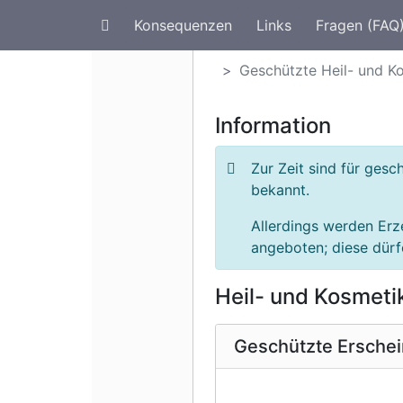
Konsequenzen
Links
Fragen (FAQ
Artenschutz im Urlaub
G
Geschützte Heil- und K
Information
Zur Zeit sind für ges
bekannt.
Allerdings werden Erz
angeboten; diese dürfe
Heil- und Kosmeti
Geschützte Ersche
Vorherige 