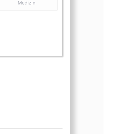
Medizin
form (lebend)
ngsform (Medizin)
nungsform (Präparate)