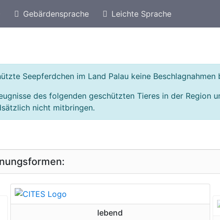
)
Gebärdensprache
Leichte Sprache
eschützte Arten von Australien
Geschützte Seepfe
chützte Seepferdchen im Land Palau keine Beschlagnahmen 
eugnisse des folgenden geschützten Tieres in der Region 
sätzlich nicht mitbringen.
inungsformen:
geschützte Erscheinungsform
lebend