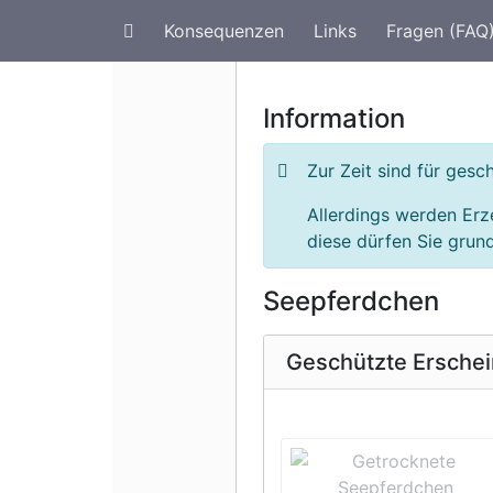
Konsequenzen
Links
Fragen (FAQ
Artenschutz im Urlaub
G
Information
Zur Zeit sind für ges
Allerdings werden Erz
diese dürfen Sie grund
Seepferdchen
Geschützte Ersche
Vorherige 