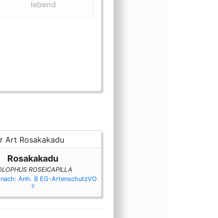
lebend
form (Federn)
ngsform (lebend)
nungsform (Präparate)
Rosakakadu
OLOPHUS ROSEICAPILLA
 nach: Anh. B EG-ArtenschutzVO
1)