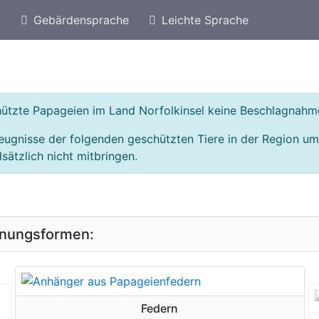
)
Gebärdensprache
Leichte Sprache
eschützte Arten von Australien
Geschützte Papage
chützte Papageien im Land Norfolkinsel keine Beschlagnahm
eugnisse der folgenden geschützten Tiere in der Region um
sätzlich nicht mitbringen.
inungsformen:
geschützte Erscheinungsform
Federn