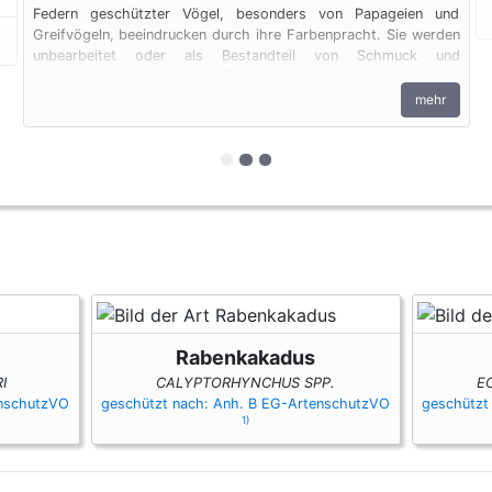
Federn geschützter Vögel, besonders von Papageien und
Greifvögeln, beeindrucken durch ihre Farbenpracht. Sie werden
unbearbeitet oder als Bestandteil von Schmuck und
Dekorationsartikeln (z.B. Traumfängern) angeboten. Auch
Federn unterliegen den artenschutzrechtlichen Bestimmungen.
mehr
zur 1. geschützten Erscheinungs
zur 2. geschützten Erscheinu
zur 3. geschützten Erschei
Rabenkakadus
I
CALYPTORHYNCHUS SPP.
E
enschutzVO
geschützt nach: Anh. B EG-ArtenschutzVO
geschützt
1)