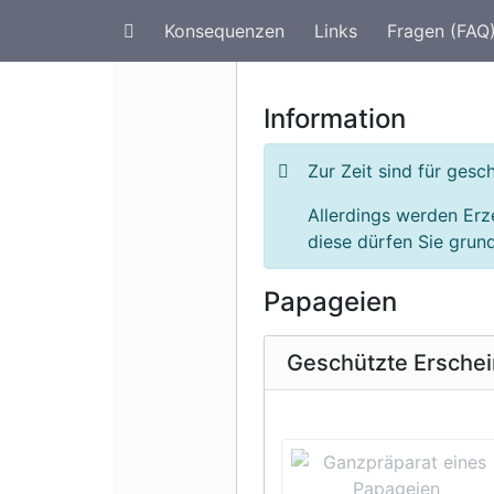
Konsequenzen
Links
Fragen (FAQ
Artenschutz im Urlaub
G
Information
Zur Zeit sind für ges
Allerdings werden Erz
diese dürfen Sie grund
Papageien
Geschützte Ersche
Vorherige 