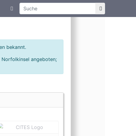
Suchtexteingabe
Aktuelle Meldungen
Art
ien
en bekannt.
 Norfolkinsel angeboten;
Nächste geschützte Erscheinungsform