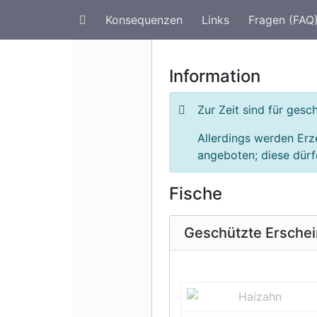
Konsequenzen
Links
Fragen (FAQ
Artenschutz im Urlaub
G
Information
Zur Zeit sind für ge
Allerdings werden Er
angeboten; diese dürfe
Fische
Geschützte Ersche
Vorherige 