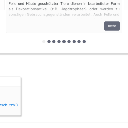
Felle und Häute geschützter Tiere dienen in bearbeiteter Form
als Dekorationsartikel (z.B. Jagdtrophäen) oder werden zu
sonstigen Gebrauchsgegenständen verarbeitet. Auch Felle und
Häute unterliegen den artenschutzrechtlichen Bestimmungen.
Bei privaten Einfuhren zum persönlichen Gebrauch sind bis zu
mehr
vier Erzeugnisse von Krokodilen des Anhangs B pro Person
genehmigungsfrei, wenn diese im persönlichen Gepäck
transportiert werden. Fleisch und Jagdtrophäen sind von dieser
zur 1. geschützten Erscheinungsform (F
zur 2. geschützten Erscheinungsform 
zur 3. geschützten Erscheinungsfo
zur 4. geschützten Erscheinung
zur 5. geschützten Erscheinu
zur 6. geschützten Erschei
zur 7. geschützten Ersch
zur 8. geschützten Er
zur 9. geschützten 
Dokumentenfreiheit ausgenommen.
enschutzVO