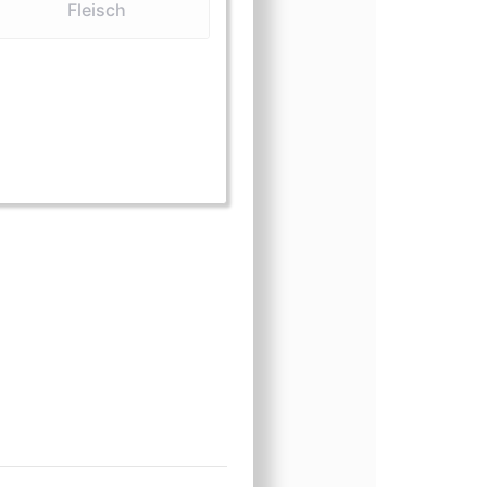
Fleisch
elle und Häute)
(Fleisch)
rm (Flossen)
sform (Knochen und Schädel)
ngsform (Medizin)
nungsform (Präparate)
einungsform (Schmuck)
scheinungsform (Schuppen)
Erscheinungsform (Zähne)