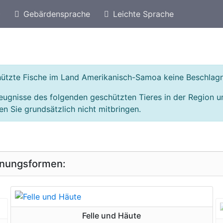
)
Gebärdensprache
Leichte Sprache
eschützte Arten von Australien
Geschützte Fische
schützte Fische im Land Amerikanisch-Samoa keine Beschla
zeugnisse des folgenden geschützten Tieres in der Region
n Sie grundsätzlich nicht mitbringen.
inungsformen:
geschützte Erscheinungsform
Felle und Häute